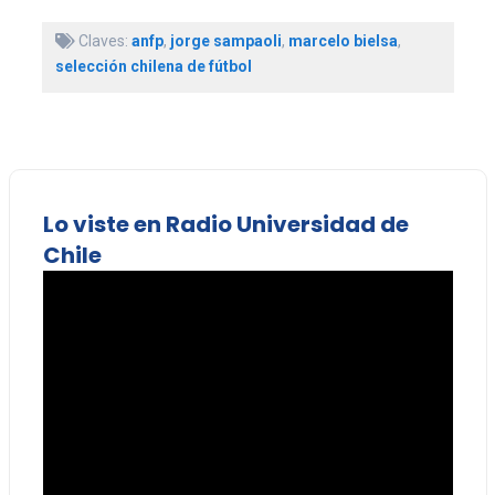
Claves:
anfp
,
jorge sampaoli
,
marcelo bielsa
,
selección chilena de fútbol
Lo viste en Radio Universidad de
Chile