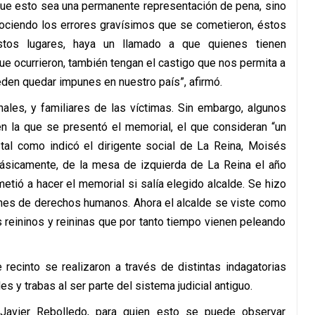
que esto sea una permanente representación de pena, sino
nociendo los errores gravísimos que se cometieron, éstos
tos lugares, haya un llamado a que quienes tienen
e ocurrieron, también tengan el castigo que nos permita a
den quedar impunes en nuestro país”, afirmó.
nales, y familiares de las víctimas. Sin embargo, algunos
n la que se presentó el memorial, el que consideran “un
, tal como indicó el dirigente social de La Reina, Moisés
 básicamente, de la mesa de izquierda de La Reina el año
tió a hacer el memorial si salía elegido alcalde. Se hizo
ones de derechos humanos. Ahora el alcalde se viste como
s reininos y reininas que por tanto tiempo vienen peleando
recinto se realizaron a través de distintas indagatorias
s y trabas al ser parte del sistema judicial antiguo.
 Javier Rebolledo, para quien esto se puede observar