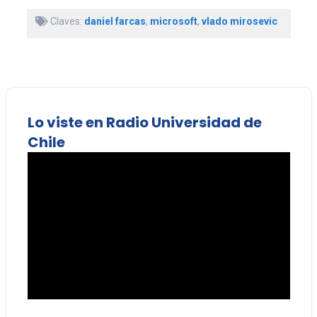
Claves:
daniel farcas
,
microsoft
,
vlado mirosevic
Lo viste en Radio Universidad de
Chile