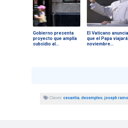
Gobierno presenta
El Vaticano anunci
proyecto que amplía
que el Papa viajará
subsidio al…
noviembre…
Claves:
cesantía
,
desempleo
,
joseph ram