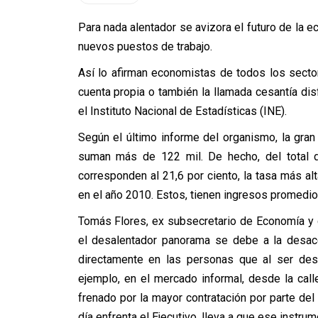
Para nada alentador se avizora el futuro de la e
nuevos puestos de trabajo.
Así lo afirman economistas de todos los secto
cuenta propia o también la llamada cesantía disf
el Instituto Nacional de Estadísticas (INE).
Según el último informe del organismo, la gra
suman más de 122 mil. De hecho, del total de
corresponden al 21,6 por ciento, la tasa más a
en el año 2010. Estos, tienen ingresos promedio
Tomás Flores, ex subsecretario de Economía y d
el desalentador panorama se debe a la desace
directamente en las personas que al ser des
ejemplo, en el mercado informal, desde la ca
frenado por la mayor contratación por parte del
día enfrenta el Ejecutivo, lleva a que ese instr