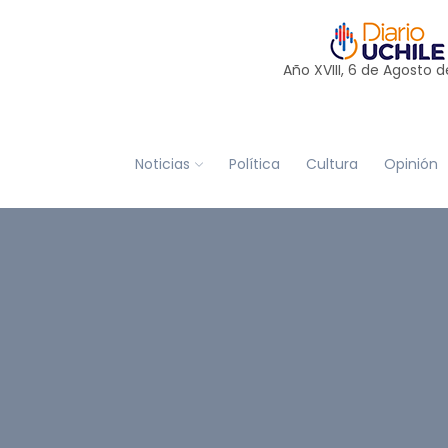
Año XVIII, 6 de
Agosto
d
Noticias
Política
Cultura
Opinión