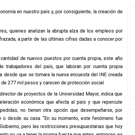
conomía en nuestro país y, por consiguiente, la creación de
res, quienes analizan la abrupta alza de los empleos por
razada, a partir de las últimas cifras dadas a conocer por
n cantidad de nuevos puestos por cuenta propia, este año
 trabajadores del país, que laboran por cuenta propia
lta desde que se tomara la nueva encuesta del INE creada
 de 277 mil pesos y carecen de protección social.
irector de proyectos de la Universidad Mayor, indica que
leración económica que afecta al país y que repercute
pedidas, no tienen otra opción que desempeñarse, por
lle o desde su casa. “En su momento, este fenómeno fue
 Gobierno, pero las restricciones presupuestarias que hoy
umento no va a tener la misma fuerza que antes, entonces es