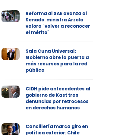
Reforma al SAE avanza al
Senado: ministra Arzola
valora "volver a reconocer
el mérito"
Sala Cuna Universal:
Gobierno abre la puerta a
más recursos para la red
pública
CIDH pide antecedentes al
gobierno de Kast tras
denuncias por retrocesos
en derechos humanos
Cancillería marca giro en
política exterior: Chile