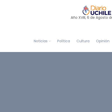
Año XVIII, 6 de
Agosto
d
Noticias
Política
Cultura
Opinión