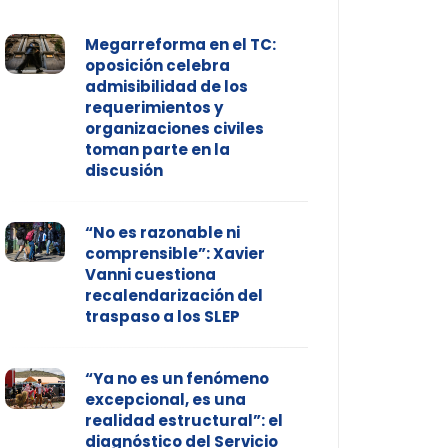
Megarreforma en el TC:
oposición celebra
admisibilidad de los
requerimientos y
organizaciones civiles
toman parte en la
discusión
“No es razonable ni
comprensible”: Xavier
Vanni cuestiona
recalendarización del
traspaso a los SLEP
“Ya no es un fenómeno
excepcional, es una
realidad estructural”: el
diagnóstico del Servicio