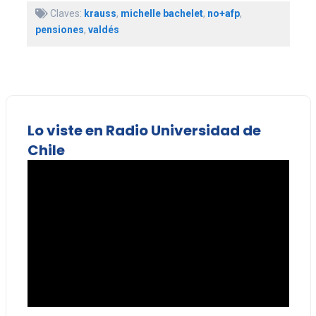
Claves:
krauss
,
michelle bachelet
,
no+afp
,
pensiones
,
valdés
Lo viste en Radio Universidad de
Chile