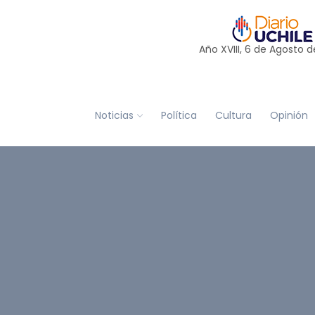
Año XVIII, 6 de
Agosto
d
Noticias
Política
Cultura
Opinión