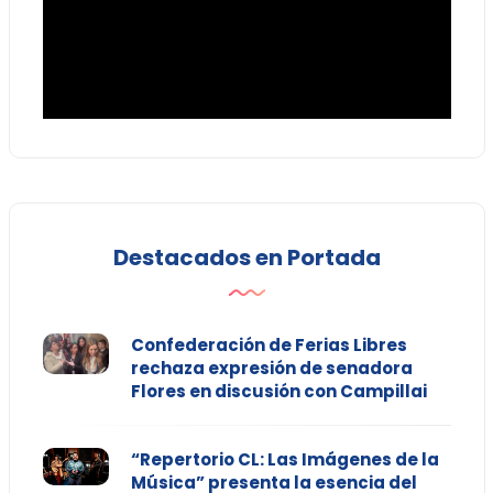
Destacados en Portada
Confederación de Ferias Libres
rechaza expresión de senadora
Flores en discusión con Campillai
“Repertorio CL: Las Imágenes de la
Música” presenta la esencia del