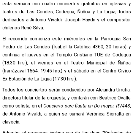
esta semana con cuatro conciertos gratuitos en iglesias y
teatros de Las Condes, Codegua, Ñuñoa y La Ligua, todos
dedicados a Antonio Vivaldi, Joseph Haydn y el compositor
chilenos René Silva.
El recorrido comienza este miércoles en la Parroquia San
Pedro de Las Condes (Isabel la Católica 4360, 20 horas) y
continúa el jueves en el Templo Cristiano TUE de Codegua
(18.30 hrs.), el viernes en el Teatro Municipal de Ñuñoa
(Irarrázaval 1564, 19:45 hrs.) y el sábado en el Centro Cívico
Ex Estación de La Ligua (17.30 hrs.).
Todos los conciertos serán conducidos por Alejandra Urrutia,
directora titular de la orquesta, y contarán con Beatrice Ovalle
como solista, en el
Concierto para flauta en Do mayor, RV443
,
de Antonio Vivaldi, a quien se sumará Verónica Sierralta en
clavecín.
Además, el programa incluye una de las doce “Sinfonías de