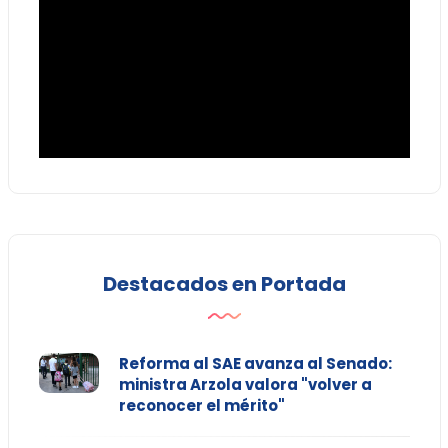
Destacados en Portada
Reforma al SAE avanza al Senado:
ministra Arzola valora "volver a
reconocer el mérito"