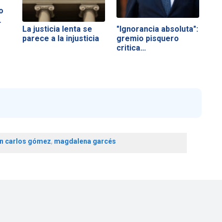
o
…
La justicia lenta se
"Ignorancia absoluta":
parece a la injusticia
gremio pisquero
critica…
an carlos gómez
,
magdalena garcés