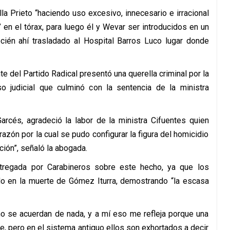
lla Prieto “haciendo uso excesivo, innecesario e irracional
 en el tórax, para luego él y Wevar ser introducidos en un
ecién ahí trasladado al Hospital Barros Luco lugar donde
e del Partido Radical presentó una querella criminal por la
 judicial que culminó con la sentencia de la ministra
rcés, agradeció la labor de la ministra Cifuentes quien
azón por la cual se pudo configurar la figura del homicidio
ación”, señaló la abogada.
ntregada por Carabineros sobre este hecho, ya que los
do en la muerte de Gómez Iturra, demostrando “la escasa
no se acuerdan de nada, y a mí eso me refleja porque una
e, pero en el sistema antiguo ellos son exhortados a decir