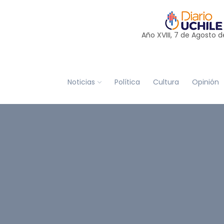
Año XVIII, 7 de
Agosto
d
Noticias
Política
Cultura
Opinión