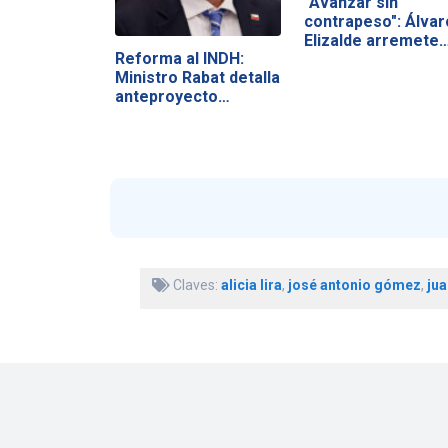
"Avanzar sin
contrapeso": Álvar
Elizalde arremete
Reforma al INDH:
Ministro Rabat detalla
anteproyecto…
Claves:
alicia lira
,
josé antonio gómez
,
ju