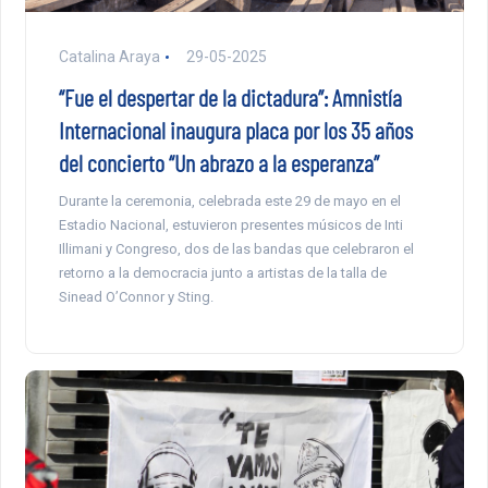
Catalina Araya
29-05-2025
“Fue el despertar de la dictadura”: Amnistía
Internacional inaugura placa por los 35 años
del concierto “Un abrazo a la esperanza”
Durante la ceremonia, celebrada este 29 de mayo en el
Estadio Nacional, estuvieron presentes músicos de Inti
Illimani y Congreso, dos de las bandas que celebraron el
retorno a la democracia junto a artistas de la talla de
Sinead O’Connor y Sting.