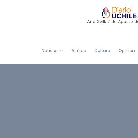
Año XVIII, 7 de
Agosto
d
Noticias
Política
Cultura
Opinión