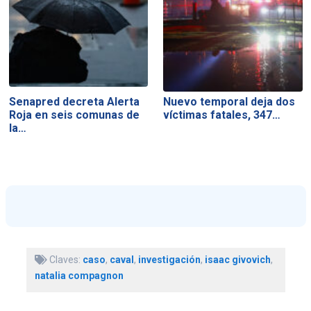
Senapred decreta Alerta
Nuevo temporal deja dos
Roja en seis comunas de
víctimas fatales, 347…
la…
Claves:
caso
,
caval
,
investigación
,
isaac givovich
,
natalia compagnon