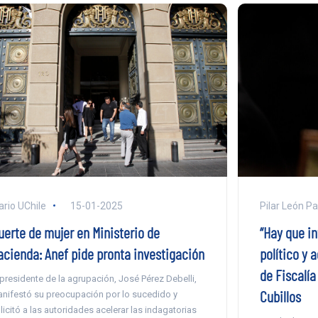
ario UChile
15-01-2025
Pilar León P
uerte de mujer en Ministerio de
“Hay que i
acienda: Anef pide pronta investigación
político y 
de Fiscalía
 presidente de la agrupación, José Pérez Debelli,
Cubillos
nifestó su preocupación por lo sucedido y
licitó a las autoridades acelerar las indagatorias