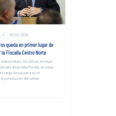
E
03-02-2026
ros queda en primer lugar de
r la Fiscalía Centro Norte
al metropolitano Sur obtuvo el mayor
al para dirigir esta fiscalía, un cargo
lta carga de causas y su rol
 la persecución del crimen