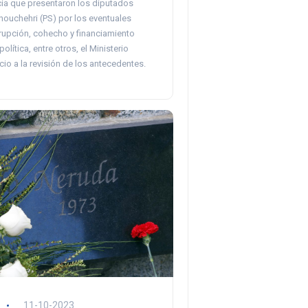
cia que presentaron los diputados
nouchehri (PS) por los eventuales
rrupción, cohecho y financiamiento
 política, entre otros, el Ministerio
icio a la revisión de los antecedentes.
11-10-2023