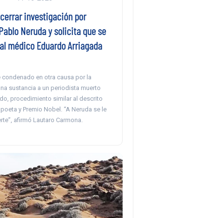
cerrar investigación por
ablo Neruda y solicita que se
 al médico Eduardo Arriagada
e condenado en otra causa por la
una sustancia a un periodista muerto
o, procedimiento similar al descrito
 poeta y Premio Nobel. “A Neruda se le
rte”, afirmó Lautaro Carmona.