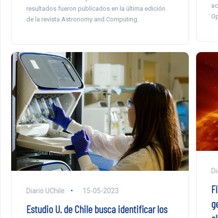
ac
resultados fueron publicados en la última edición
Op
de la revista Astronomy and Computing.
Di
F
Diario UChile
15-05-2023
g
Estudio U. de Chile busca identificar los