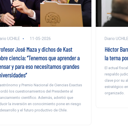
ario UCHILE
11-05-2026
Diario UCHIL
rofesor José Maza y dichos de Kast
Héctor Bar
obre ciencia: “Tenemos que aprender a
la terna po
ensar y para eso necesitamos grandes
El actual fisc
niversidades”
respaldo judici
clave por su a
 astrónomo y Premio Nacional de Ciencias Exactas
estratégico en
ordó los cuestionamientos del Presidente al
organizado.
nanciamiento científico. Además, advirtió que
ducir la inversión en conocimiento pone en riesgo
 desarrollo y el futuro productivo de Chile.