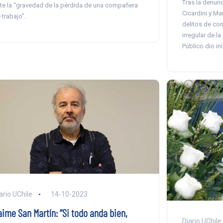
Tras la denun
te la “gravedad de la pérdida de una compañera
Cicardini y Ma
 trabajo”.
delitos de co
irregular de la
Público dio in
ario UChile
14-10-2023
aime San Martín: “Si todo anda bien,
Diario UChile