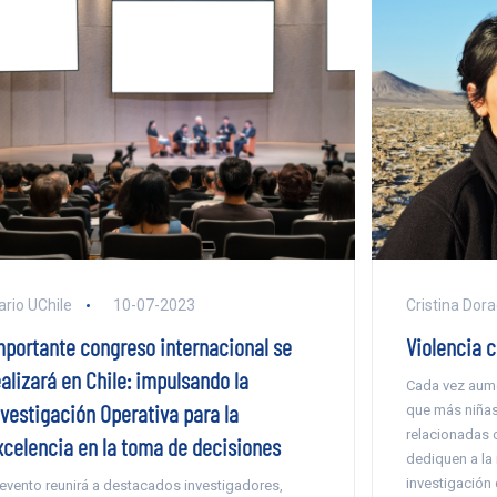
ario UChile
10-07-2023
Cristina Dor
mportante congreso internacional se
Violencia 
alizará en Chile: impulsando la
Cada vez aume
nvestigación Operativa para la
que más niñas
relacionadas c
xcelencia en la toma de decisiones
dediquen a la 
investigación 
 evento reunirá a destacados investigadores,