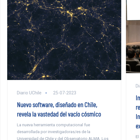
Di
Diario UChile
25-07-2023
I
Nuevo software, diseñado en Chile,
re
revela la vastedad del vacío cósmico
I
e
La nueva herramienta computacional fue
desarrollada por investigadoras/es de la
El
Universidad de Chile y del Observatorio ALMA. Los