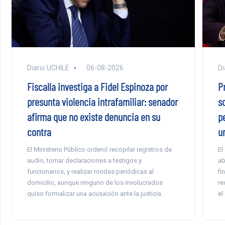
Diario UCHILE
06-08-2026
Di
Fiscalía investiga a Fidel Espinoza por
P
presunta violencia intrafamiliar: senador
s
afirma que no existe denuncia en su
p
contra
u
El Ministerio Público ordenó recopilar registros de
El
audio, tomar declaraciones a testigos y
ab
funcionarios, y realizar rondas periódicas al
fi
domicilio, aunque ninguno de los involucrados
re
quiso formalizar una acusación ante la justicia.
el