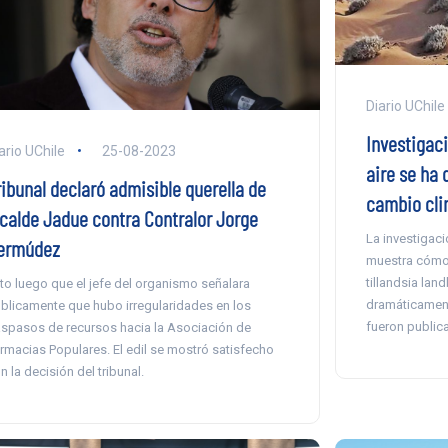
Diario UChile
Investigaci
ario UChile
25-08-2023
aire se ha 
ribunal declaró admisible querella de
cambio cli
lcalde Jadue contra Contralor Jorge
La investigaci
ermúdez
muestra cómo 
tillandsia lan
to luego que el jefe del organismo señalara
dramáticament
blicamente que hubo irregularidades en los
fueron public
aspasos de recursos hacia la Asociación de
rmacias Populares. El edil se mostró satisfecho
n la decisión del tribunal.