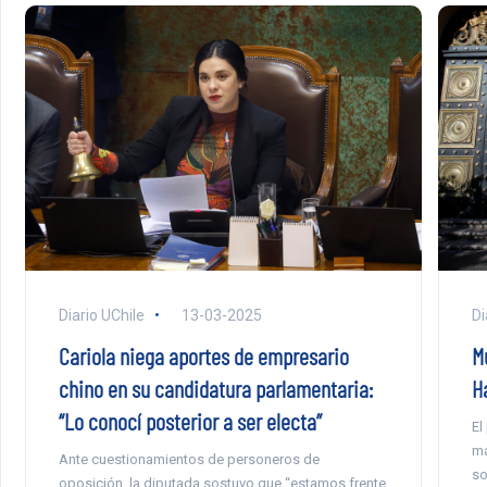
Diario UChile
13-03-2025
Di
Cariola niega aportes de empresario
M
chino en su candidatura parlamentaria:
H
“Lo conocí posterior a ser electa”
El
ma
Ante cuestionamientos de personeros de
so
oposición, la diputada sostuvo que “estamos frente