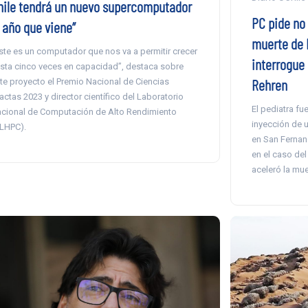
hile tendrá un nuevo supercomputador
PC pide no 
l año que viene”
muerte de P
ste es un computador que nos va a permitir crecer
interrogue
sta cinco veces en capacidad”, destaca sobre
Rehren
te proyecto el Premio Nacional de Ciencias
actas 2023 y director científico del Laboratorio
El pediatra fu
cional de Computación de Alto Rendimiento
inyección de 
LHPC).
en San Fernand
en el caso del
aceleró la mue