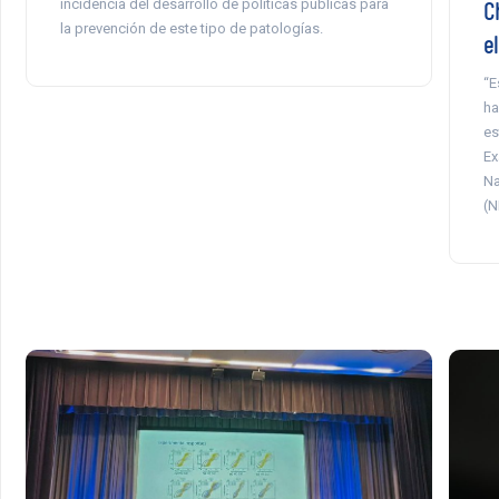
incidencia del desarrollo de políticas públicas para
C
la prevención de este tipo de patologías.
e
“E
ha
es
Ex
Na
(N