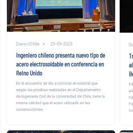
Diario UChile
20-09-2023
Di
Ingeniero chileno presenta nuevo tipo de
T
acero electrosoldable en conferencia en
a
Reino Unido
B
En el encuentro se dio a conocer el material que
Es
según las pruebas realizadas en el Departamento
pú
de Ingeniería Civil de la Universidad de Chile, tiene la
tr
misma calidad que el acero utilizado en las
Fa
construcciones.
co