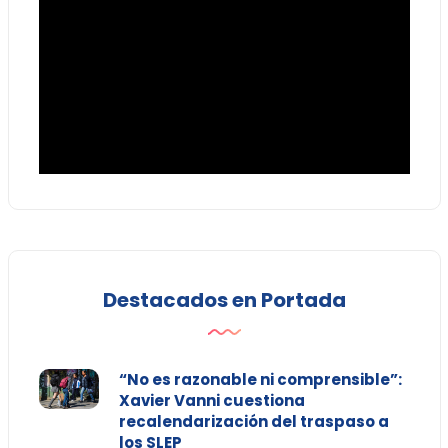
Destacados en Portada
“No es razonable ni comprensible”:
Xavier Vanni cuestiona
recalendarización del traspaso a
los SLEP