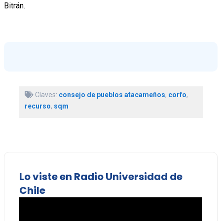
Bitrán.
Claves:
consejo de pueblos atacameños
,
corfo
,
recurso
,
sqm
Lo viste en Radio Universidad de
Chile