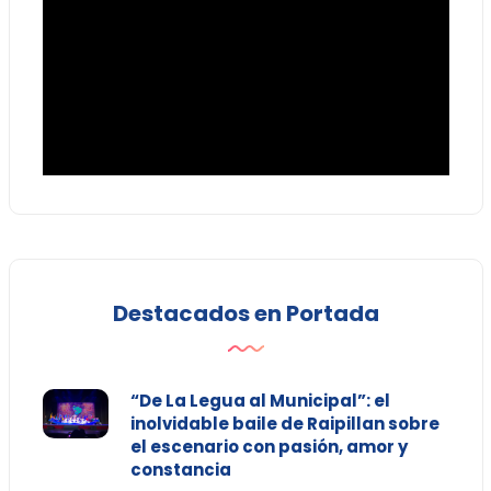
Destacados en Portada
“De La Legua al Municipal”: el
inolvidable baile de Raipillan sobre
el escenario con pasión, amor y
constancia