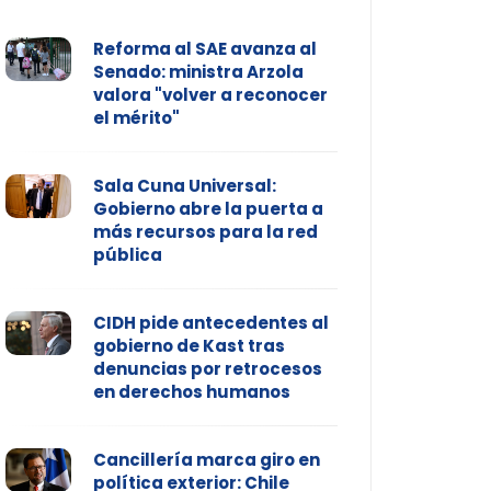
Reforma al SAE avanza al
Senado: ministra Arzola
valora "volver a reconocer
el mérito"
Sala Cuna Universal:
Gobierno abre la puerta a
más recursos para la red
pública
CIDH pide antecedentes al
gobierno de Kast tras
denuncias por retrocesos
en derechos humanos
Cancillería marca giro en
política exterior: Chile