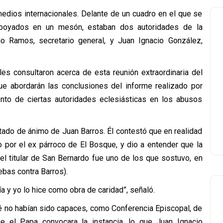
medios internacionales. Delante de un cuadro en el que se
 apoyados en un mesón, estaban dos autoridades de la
do Ramos, secretario general, y Juan Ignacio González,
les consultaron acerca de esta reunión extraordinaria del
ue abordarán las conclusiones del informe realizado por
ento de ciertas autoridades eclesiásticas en los abusos
stado de ánimo de Juan Barros. Él contestó que en realidad
 por el ex párroco de El Bosque, y dio a entender que la
el titular de San Bernardo fue uno de los que sostuvo, en
ebas contra Barros).
a y yo lo hice como obra de caridad”, señaló.
ué no habían sido capaces, como Conferencia Episcopal, de
 el Papa convocara la instancia, lo que Juan Ignacio