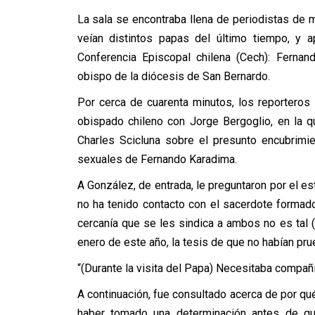
La sala se encontraba llena de periodistas de 
veían distintos papas del último tiempo, y
Conferencia Episcopal chilena (Cech): Fernan
obispo de la diócesis de San Bernardo.
Por cerca de cuarenta minutos, los reporteros 
obispado chileno con Jorge Bergoglio, en la q
Charles Scicluna sobre el presunto encubrimi
sexuales de Fernando Karadima.
A González, de entrada, le preguntaron por el e
no ha tenido contacto con el sacerdote formado
cercanía que se les sindica a ambos no es tal (
enero de este año, la tesis de que no habían pru
“(Durante la visita del Papa) Necesitaba compañí
A continuación, fue consultado acerca de por q
haber tomado una determinación antes de que