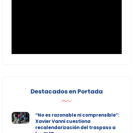
Destacados en Portada
“No es razonable ni comprensible”:
Xavier Vanni cuestiona
recalendarización del traspaso a