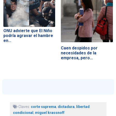
ONU advierte que El Niño
podría agravar el hambre
en…
Caen despidos por
necesidades de la
empresa, pero…
Claves:
corte suprema
,
dictadura
,
libertad
condicional
,
miguel krassnoff