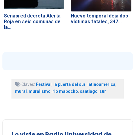
Senapred decreta Alerta
Nuevo temporal deja dos
Roja en seis comunas de
víctimas fatales, 347…
la…
Claves:
Festival
,
la puerta del sur
,
latinoamerica
,
mural
,
muralismo
,
rio mapocho
,
santiago
,
sur
Lo viste en Radio Universidad de