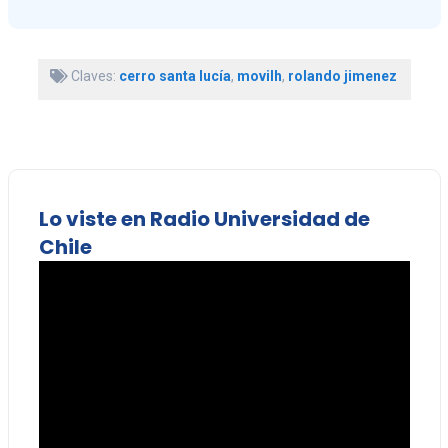
Claves:
cerro santa lucía
,
movilh
,
rolando jimenez
Lo viste en Radio Universidad de
Chile