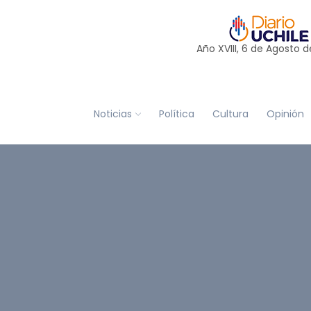
Año XVIII, 6 de
Agosto
d
Noticias
Política
Cultura
Opinión