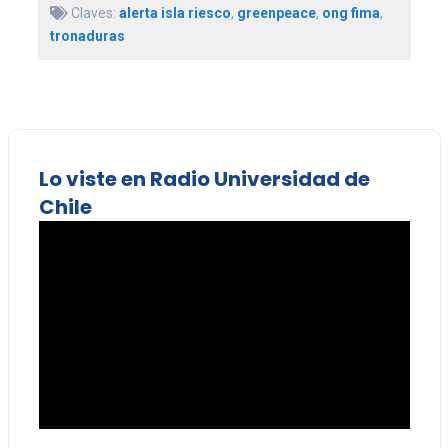
Claves:
alerta isla riesco
,
greenpeace
,
ong fima
,
tronaduras
Lo viste en Radio Universidad de
Chile