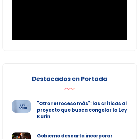
Destacados en Portada
"Otro retroceso más": las críticas al
proyecto que busca congelar la Ley
Karin
Gobierno descarta incorporar