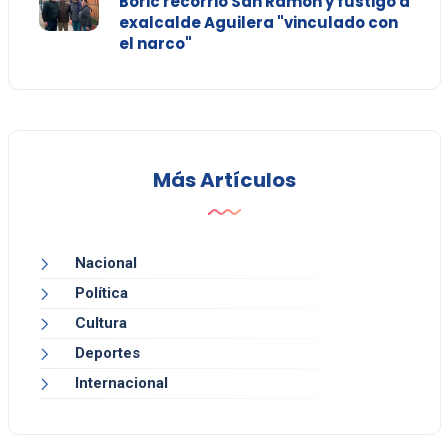
Boric recorrió San Ramón y fustigó a
exalcalde Aguilera "vinculado con
el narco"
Más Artículos
Nacional
Política
Cultura
Deportes
Internacional