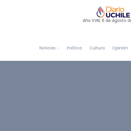
Año XVIII, 6 de
Agosto
d
Noticias
Política
Cultura
Opinión