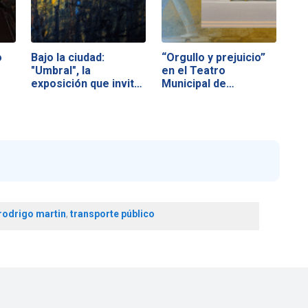
o
Bajo la ciudad:
“Orgullo y prejuicio”
"Umbral", la
en el Teatro
exposición que invita
Municipal de…
a…
rodrigo martin
,
transporte público