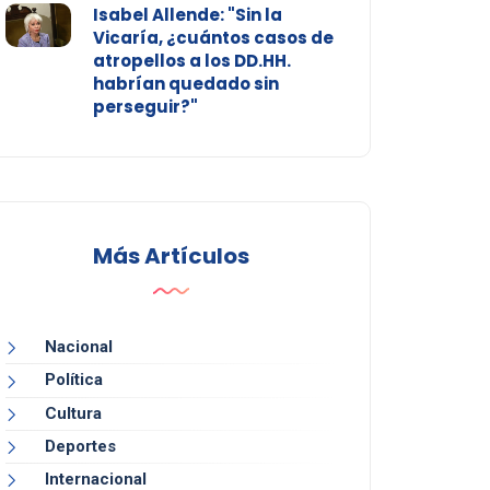
Isabel Allende: "Sin la
Vicaría, ¿cuántos casos de
atropellos a los DD.HH.
habrían quedado sin
perseguir?"
Más Artículos
Nacional
Política
Cultura
Deportes
Internacional