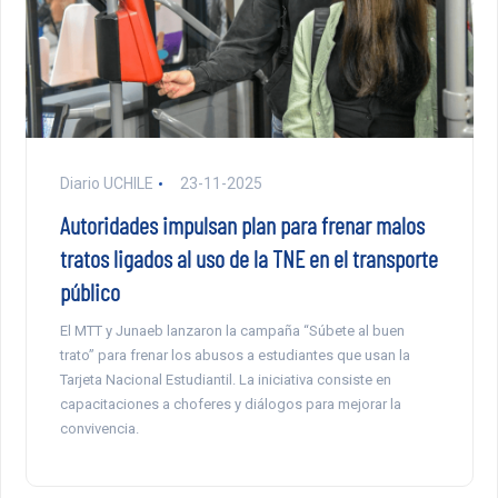
Diario UCHILE
23-11-2025
Autoridades impulsan plan para frenar malos
tratos ligados al uso de la TNE en el transporte
público
El MTT y Junaeb lanzaron la campaña “Súbete al buen
trato” para frenar los abusos a estudiantes que usan la
Tarjeta Nacional Estudiantil. La iniciativa consiste en
capacitaciones a choferes y diálogos para mejorar la
convivencia.