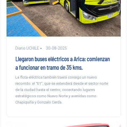
Diario UCHILE
30-08-2025
Llegaron buses eléctricos a Arica: comienzan
a funcionar en tramo de 35 kms.
La flota eléctrica también traerá consigo un nuevo
recorrido: el “E1”, que se extenderá desde el sector norte
de la ciudad hasta el centro, conectando lugares
estratégicos como Nuevo Norte y avenidas como
Chapiquiña y Gonzalo Cerda.