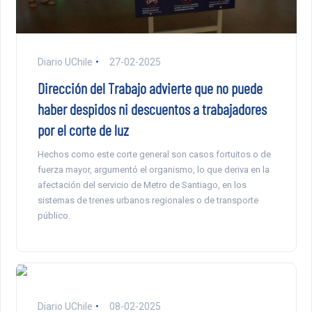
Diario UChile
27-02-2025
Dirección del Trabajo advierte que no puede
haber despidos ni descuentos a trabajadores
por el corte de luz
Hechos como este corte general son casos fortuitos o de
fuerza mayor, argumentó el organismo, lo que deriva en la
afectación del servicio de Metro de Santiago, en los
sistemas de trenes urbanos regionales o de transporte
público.
Diario UChile
08-02-2025