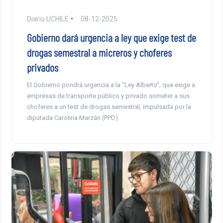
Diario UCHILE
08-12-2025
Gobierno dará urgencia a ley que exige test de
drogas semestral a micreros y choferes
privados
El Gobierno pondrá urgencia a la “Ley Alberto”, que exige a
empresas de transporte público y privado someter a sus
choferes a un test de drogas semestral, impulsada por la
diputada Carolina Marzán (PPD).