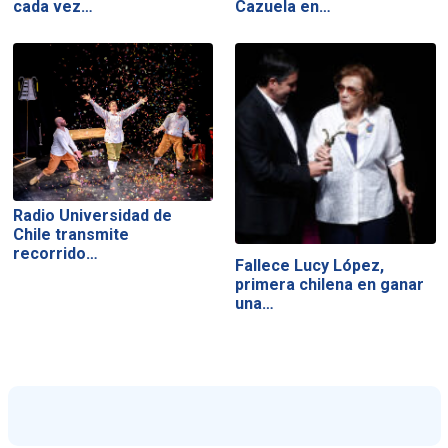
cada vez…
Cazuela en…
Radio Universidad de
Chile transmite
recorrido…
Fallece Lucy López,
primera chilena en ganar
una…