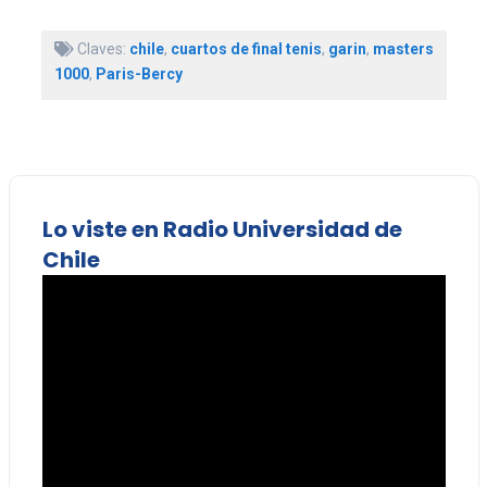
Claves:
chile
,
cuartos de final tenis
,
garin
,
masters
1000
,
Paris-Bercy
Lo viste en Radio Universidad de
Chile