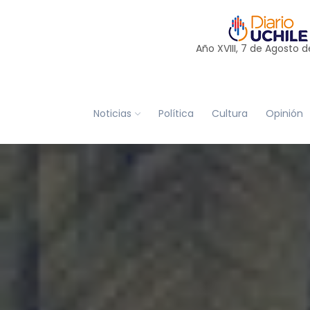
Año XVIII, 7 de
Agosto
d
Noticias
Política
Cultura
Opinión