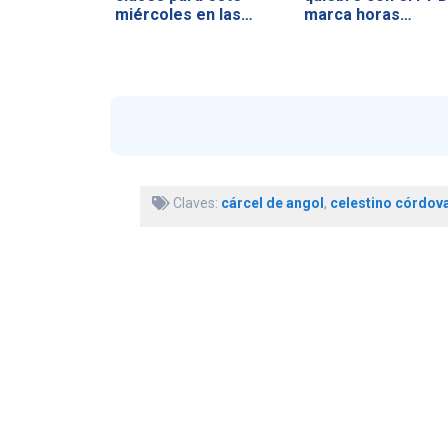
miércoles en las…
marca horas
previas…
Claves:
cárcel de angol
,
celestino córdov