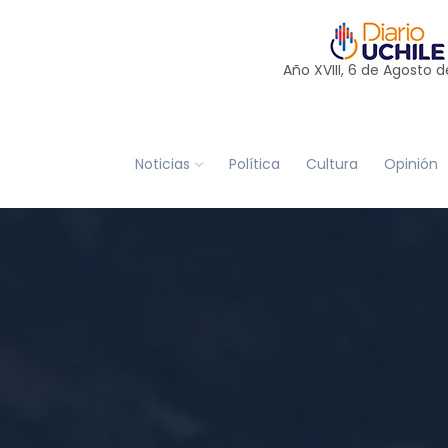
Año XVIII, 6 de
Agosto
d
Noticias
Política
Cultura
Opinión