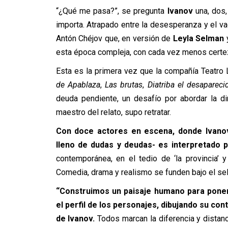
“¿Qué me pasa?”, se pregunta
Ivanov
una, dos,
importa. Atrapado entre la desesperanza y el vac
Antón Chéjov que, en versión de
Leyla Selman
y
esta época compleja, con cada vez menos certe
Esta es la primera vez que la compañía Teatro 
de Apablaza
,
Las brutas
,
Diatriba el desapareci
deuda pendiente, un desafío por abordar la d
maestro del relato, supo retratar.
Con doce actores en escena, donde Ivano
lleno de dudas y deudas- es interpretado po
contemporánea, en el tedio de ‘la provincia’
Comedia, drama y realismo se funden bajo el sel
“Construimos un paisaje humano para pone
el perfil de los personajes, dibujando su co
de Ivanov.
Todos marcan la diferencia y distanc