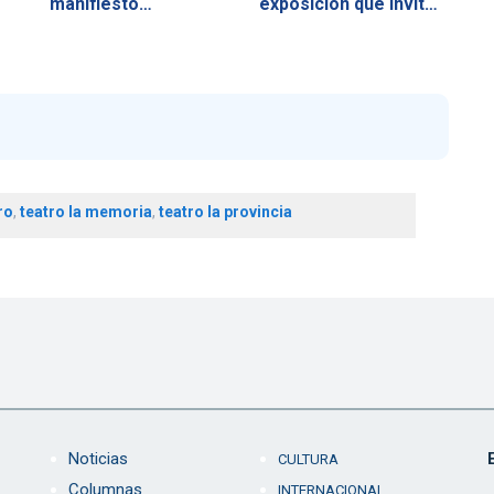
manifiesto…
exposición que invita
a…
ro
,
teatro la memoria
,
teatro la provincia
Noticias
CULTURA
Columnas
INTERNACIONAL