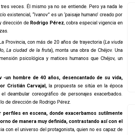
 tres veces. Él mismo ya no se entiende. Pero ya nada le
ío existencial, “Ivanov” es un ‘paisaje humano’ creado por
 dirección de
Rodrigo Pérez
, cobra especial vigencia en
zas.
La Provincia, con más de 20 años de trayectoria (
La viuda
do
,
La ciudad de la fruta
), monta una obra de Chéjov. Una
imensión psicológica y matices humanos que Chéjov, un
v -un hombre de 40 años, desencantado de su vida,
r Cristián Carvajal,
la propuesta se sitúa en la época
 y el deambular coreográfico de personajes exacerbados.
lo de dirección de Rodrigo Pérez.
r perfiles en escena, donde exacerbamos sutilmente
ntorno de manera muy definida, contrastando así con el
ia con el universo del protagonista, quien no es capaz de