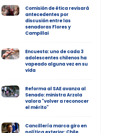
Comisión de ética revisará
antecedentes por
discusión entre las
senadoras Flores y
Campillai
Encuesta: uno de cada 3
adolescentes chilenos ha
vapeado alguna vez en su
vida
Reforma al SAE avanza al
Senado: ministra Arzola
valora "volver a reconocer
el mérito"
Cancillería marca giro en
política exterior: Chile