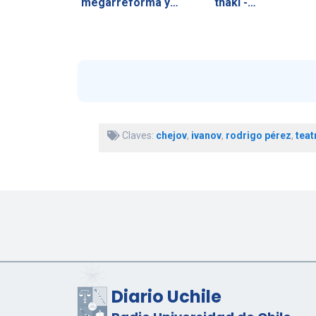
megarreforma y
thaki -…
acusa a la…
Claves:
chejov
,
ivanov
,
rodrigo pérez
,
teat
Diario Uchile