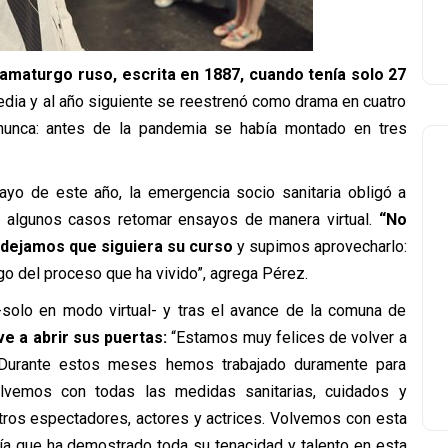
ramaturgo ruso, escrita en 1887, cuando tenía solo 27
ia y al año siguiente se reestrenó como drama en cuatro
nunca: antes de la pandemia se había montado en tres
mayo de este año, la emergencia socio sanitaria obligó a
 en algunos casos retomar ensayos de manera virtual.
“No
 dejamos que siguiera su curso
y supimos aprovecharlo:
go del proceso que ha vivido”, agrega Pérez.
solo en modo virtual- y tras el avance de la comuna de
e a abrir sus puertas:
“Estamos muy felices de volver a
. Durante estos meses hemos trabajado duramente para
olvemos con todas las medidas sanitarias, cuidados y
tros espectadores, actores y actrices. Volvemos con esta
ñía que ha demostrado toda su tenacidad y talento en esta