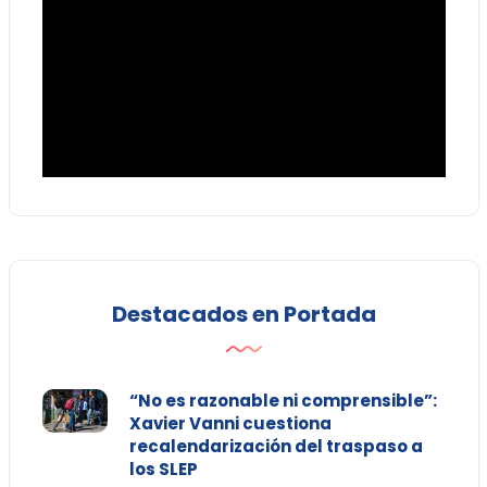
Destacados en Portada
“No es razonable ni comprensible”:
Xavier Vanni cuestiona
recalendarización del traspaso a
los SLEP