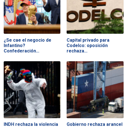
¿Se cae el negocio de
Capital privado para
Infantino?
Codelco: oposición
Confederación…
rechaza…
INDH rechaza la violencia
Gobierno rechaza arancel