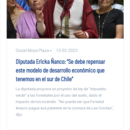
Osciel Moya Plaza
13-02-2023
Diputada Ericka Ñanco: “Se debe repensar
este modelo de desarrollo económico que
tenemos en el sur de Chile”
La diputada propone un proyecto de ley de “impuesto
verde” a las forestales por el uso del suelo, dado el
impacto de los incendio. “No puede ser que Forestal
Arauco pague sus patentes en la comuna de Las Condes”,
dijo.