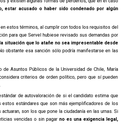
os y existen algunas formas de perderlos, que en el caso
o, estar acusado o haber sido condenado por algún
d en estos términos, al cumplir con todos los requisitos del
icación para que Servel hubiese revisado sus demandas por
 la situación que lo atañe no sea impresentable desde
o obstante esa sanción sólo podría manifestarse en las
uto de Asuntos Públicos de la Universidad de Chile, María
considera criterios de orden político, pero que sí pueden
.
estándar de autovaloración de si el candidato estima que
os estos estándares que son más ejemplificadores de los
actuaran, son los que pone la ciudadanía en las urnas. Si
nticias vencidas o sin pagar
no es una exigencia legal,