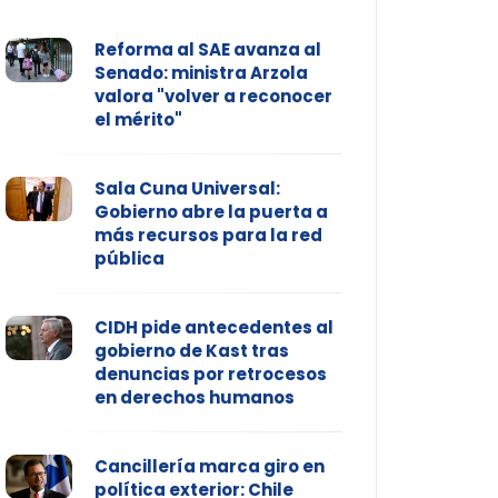
Reforma al SAE avanza al
Senado: ministra Arzola
valora "volver a reconocer
el mérito"
Sala Cuna Universal:
Gobierno abre la puerta a
más recursos para la red
pública
CIDH pide antecedentes al
gobierno de Kast tras
denuncias por retrocesos
en derechos humanos
Cancillería marca giro en
política exterior: Chile