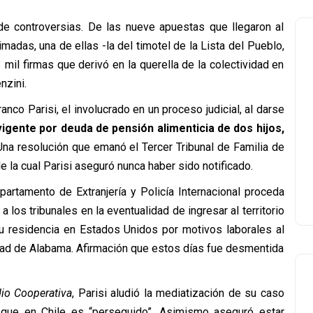
e controversias. De las nueve apuestas que llegaron al
adas, una de ellas -la del timotel de la Lista del Pueblo,
 mil firmas que derivó en la querella de la colectividad en
nzini.
anco Parisi, el involucrado en un proceso judicial, al darse
igente por deuda de pensión alimenticia de dos hijos,
na resolución que emanó el Tercer Tribunal de Familia de
 la cual Parisi aseguró nunca haber sido notificado.
epartamento de Extranjería y Policía Internacional proceda
 los tribunales en la eventualidad de ingresar al territorio
su residencia en Estados Unidos por motivos laborales al
d de Alabama. Afirmación que estos días fue desmentida
dio Cooperativa
, Parisi aludió la mediatización de su caso
 que en Chile es “perseguido”. Asimismo aseguró estar