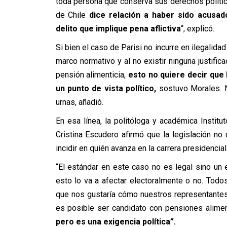
toda persona que conserva sus derechos polític
de Chile
dice relación a haber sido acusad
delito que implique pena aflictiva
“, explicó.
Si bien el caso de Parisi no incurre en ilegalida
marco normativo y al no existir ninguna justif
pensión alimenticia,
esto no quiere decir que
un punto de vista político,
sostuvo Morales. N
urnas, añadió.
En esa línea, la politóloga y académica Instit
Cristina Escudero afirmó que la legislación no 
incidir en quién avanza en la carrera presidencial
“El estándar en este caso no es legal sino un 
esto lo va a afectar electoralmente o no. Tod
que nos gustaría cómo nuestros representantes 
es posible ser candidato con pensiones alime
pero es una exigencia política”.