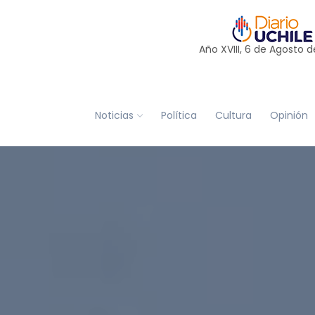
Año XVIII, 6 de
Agosto
d
Noticias
Política
Cultura
Opinión