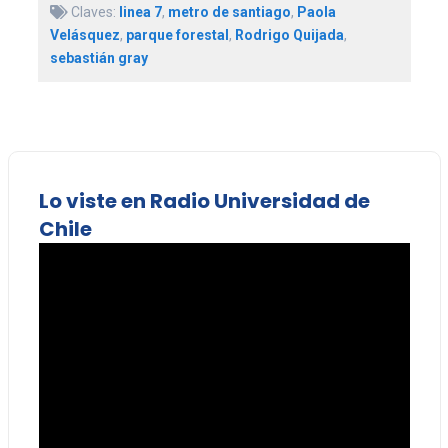
Claves:
linea 7
,
metro de santiago
,
Paola
Velásquez
,
parque forestal
,
Rodrigo Quijada
,
sebastián gray
Lo viste en Radio Universidad de
Chile