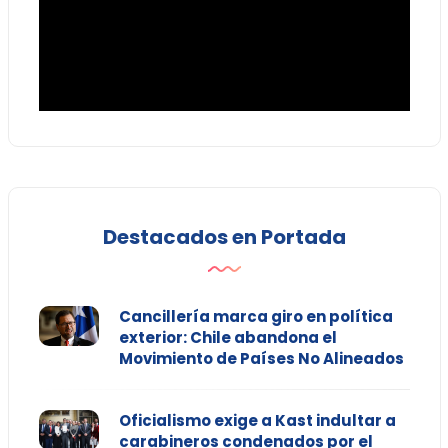
Destacados en Portada
Cancillería marca giro en política
exterior: Chile abandona el
Movimiento de Países No Alineados
Oficialismo exige a Kast indultar a
carabineros condenados por el