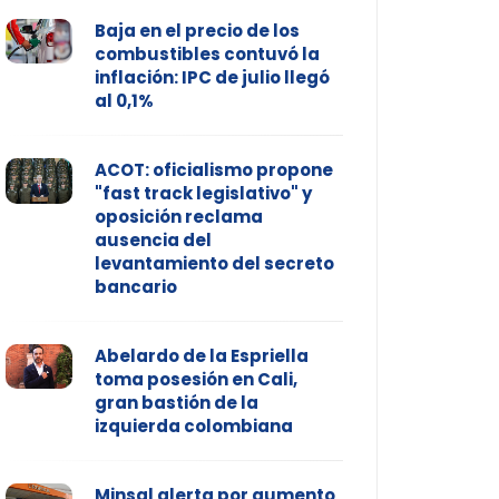
Baja en el precio de los
combustibles contuvó la
inflación: IPC de julio llegó
al 0,1%
ACOT: oficialismo propone
"fast track legislativo" y
oposición reclama
ausencia del
levantamiento del secreto
bancario
Abelardo de la Espriella
toma posesión en Cali,
gran bastión de la
izquierda colombiana
Minsal alerta por aumento