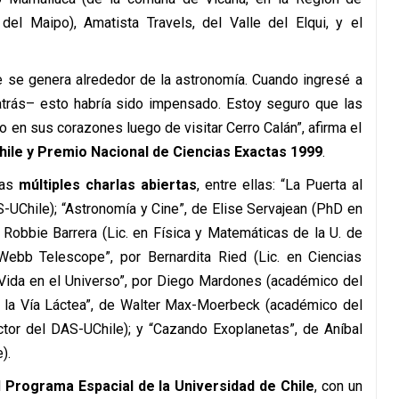
del Maipo), Amatista Travels, del Valle del Elqui, y el
 se genera alrededor de la astronomía. Cuando ingresé a
atrás– esto habría sido impensado. Estoy seguro que las
lo en sus corazones luego de visitar Cerro Calán”, afirma el
hile y Premio Nacional de Ciencias Exactas 1999
.
las
múltiples charlas abiertas
, entre ellas: “La Puerta al
-UChile); “Astronomía y Cine”, de Elise Servajean (PhD en
Robbie Barrera (Lic. en Física y Matemáticas de la U. de
Webb Telescope”, por Bernardita Ried (Lic. en Ciencias
“Vida en el Universo”, por Diego Mardones (académico del
de la Vía Láctea”, de Walter Max-Moerbeck (académico del
ector del DAS-UChile); y “Cazando Exoplanetas”, de Aníbal
).
l
Programa Espacial de la Universidad de Chile
, con un