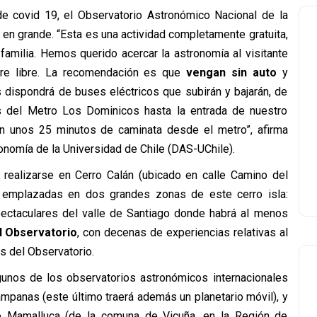
 covid 19, el Observatorio Astronómico Nacional de la
á en grande. “Esta es una actividad completamente gratuita,
amilia. Hemos querido acercar la astronomía al visitante
ire libre. La recomendación es que
vengan sin auto
y
 dispondrá de buses eléctricos que subirán y bajarán, de
as del Metro Los Dominicos hasta la entrada de nuestro
n unos 25 minutos de caminata desde el metro”, afirma
ronomía de la Universidad de Chile (DAS-UChile).
realizarse en Cerro Calán (ubicado en calle Camino del
 emplazadas en dos grandes zonas de este cerro isla:
spectaculares del valle de Santiago donde habrá al menos
l Observatorio
, con decenas de experiencias relativas al
os del Observatorio.
gunos de los observatorios astronómicos internacionales
panas (este último traerá además un planetario móvil), y
mo Mamalluca (de la comuna de Vicuña, en la Región de