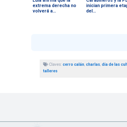
Lula afirma que la
Carabineros y la P
extrema derecha no
inician primera eta
volverá a…
del…
Claves:
cerro calán
,
charlas
,
día de las cu
talleres