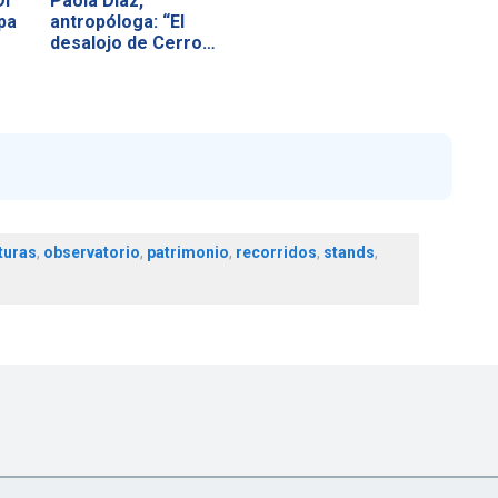
DI
Paola Díaz,
pa
antropóloga: “El
desalojo de Cerro
Chuño…
lturas
,
observatorio
,
patrimonio
,
recorridos
,
stands
,