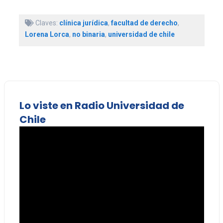
Claves:
clínica jurídica
,
facultad de derecho
,
Lorena Lorca
,
no binaria
,
universidad de chile
Lo viste en Radio Universidad de
Chile