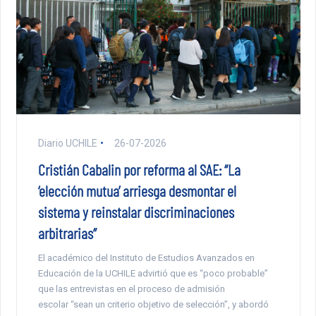
Diario UCHILE
26-07-2026
Cristián Cabalin por reforma al SAE: “La
‘elección mutua’ arriesga desmontar el
sistema y reinstalar discriminaciones
arbitrarias”
El académico del Instituto de Estudios Avanzados en
Educación de la UCHILE advirtió que es “poco probable”
que las entrevistas en el proceso de admisión
escolar “sean un criterio objetivo de selección”, y abordó