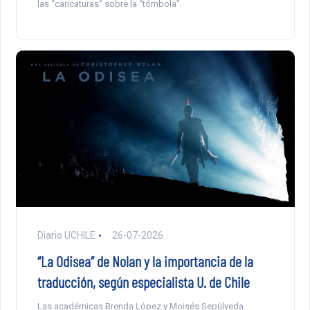
las “caricaturas” sobre la “tómbola”.
Diario UCHILE
26-07-2026
“La Odisea” de Nolan y la importancia de la
traducción, según especialista U. de Chile
Las académicas Brenda López y Moisés Sepúlveda