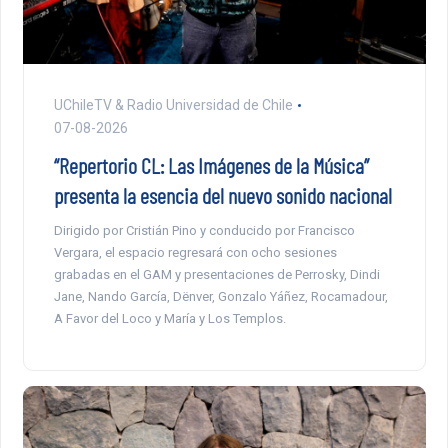
UChileTV & Radio Universidad de Chile
07-08-2026
“Repertorio CL: Las Imágenes de la Música”
presenta la esencia del nuevo sonido nacional
Dirigido por Cristián Pino y conducido por Francisco
Vergara, el espacio regresará con ocho sesiones
grabadas en el GAM y presentaciones de Perrosky, Dindi
Jane, Nando García, Dënver, Gonzalo Yáñez, Rocamadour,
A Favor del Loco y María y Los Templos.