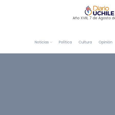
Año XVIII, 7 de
Agosto
d
Noticias
Política
Cultura
Opinión