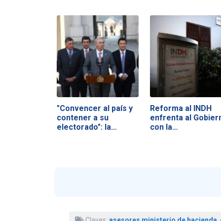
"Convencer al país y
Reforma al INDH
contener a su
enfrenta al Gobier
electorado": la…
con la…
Claves:
asesores ministerio de hacienda
,