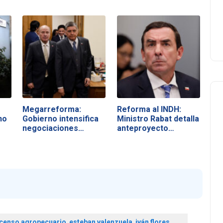
Megarreforma:
Reforma al INDH:
no
Gobierno intensifica
Ministro Rabat detalla
negociaciones…
anteproyecto…
censo agropecuario
,
esteban valenzuela
,
iván flores
,