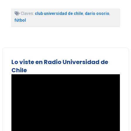
Claves:
club universidad de chile
,
darío osorio
,
fútbol
Lo viste en Radio Universidad de
Chile