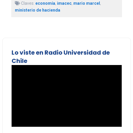
Claves:
economía
,
imacec
,
mario marcel
,
ministerio de hacienda
Lo viste en Radio Universidad de
Chile