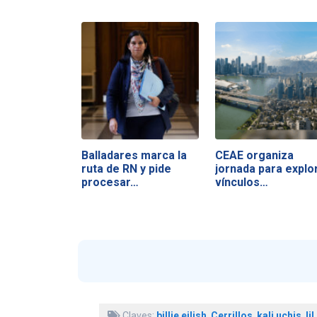
Balladares marca la
CEAE organiza
ruta de RN y pide
jornada para explo
procesar…
vínculos…
Claves:
billie eilish
,
Cerrillos
,
kali uchis
,
lil