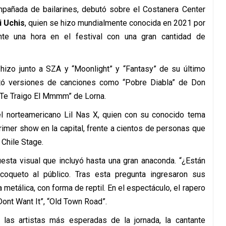
mpañada de bailarines, debutó sobre el Costanera Center
i Uchis
, quien se hizo mundialmente conocida en 2021 por
nte una hora en el festival con una gran cantidad de
hizo junto a SZA y “Moonlight” y “Fantasy” de su último
tó versiones de canciones como “Pobre Diabla” de Don
o…Te Traigo El Mmmm” de Lorna.
el norteamericano Lil Nas X, quien con su conocido tema
primer show en la capital, frente a cientos de personas que
 Chile Stage.
esta visual que incluyó hasta una gran anaconda. “¿Están
coqueto al público. Tras esta pregunta ingresaron sus
a metálica, con forma de reptil. En el espectáculo, el rapero
ont Want It”, “Old Town Road”.
e las artistas más esperadas de la jornada, la cantante