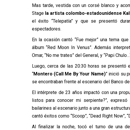
Mas tarde, vestida con un corsé blanco y aco
Stage
la artista colombo-estadounidense Kal
el éxito “Telepatía” y que se presentó dura
espectadores.
En la ocasión cantó “Fue mejor” una tema que 
álbum “Red Moon In Venus”. Además interpre
Omar, “No me trates” del General, y “Papi Chul
Luego, cerca de las 20:30 horas se presentó 
“
Montero (Call Me By Your Name)
” inició su 
se encontraban frente al escenario del Banco de
El intérprete de 23 años impactó con una propu
listos para conocer mi serpiente?”, expresó 
bailarines al escenario junto a una gran estructur
cantó éxitos como “Scoop”, “Dead Right Now”, “D
Al finalizar la noche, tocó el turno de una d