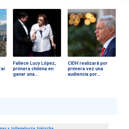
Fallece Lucy López,
CIDH realizará por
rar
primera chilena en
primera vez una
ganar una…
audiencia por…
 nas x
,
lollapalooza
,
tokischa