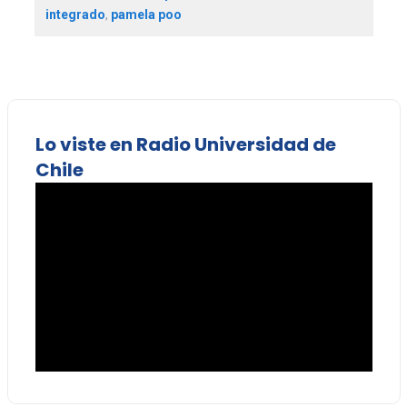
integrado
,
pamela poo
Lo viste en Radio Universidad de
Chile