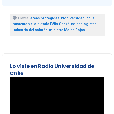
Claves:
áreas protegidas
,
biodiversidad
,
chile
sustentable
,
diputado Félix González
,
ecologistas
,
industria del salmón
,
ministra Maisa Rojas
Lo viste en Radio Universidad de
Chile