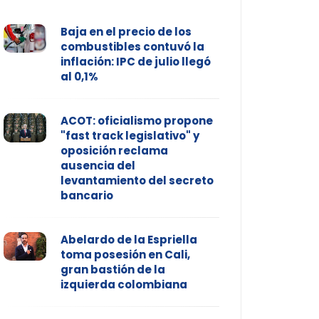
Baja en el precio de los
combustibles contuvó la
inflación: IPC de julio llegó
al 0,1%
ACOT: oficialismo propone
"fast track legislativo" y
oposición reclama
ausencia del
levantamiento del secreto
bancario
Abelardo de la Espriella
toma posesión en Cali,
gran bastión de la
izquierda colombiana