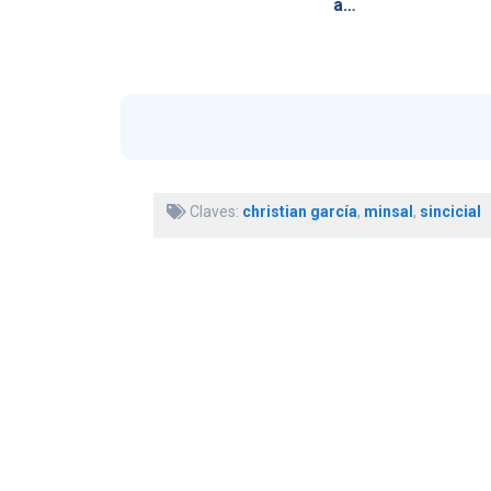
a…
Claves:
christian garcía
,
minsal
,
sincicial