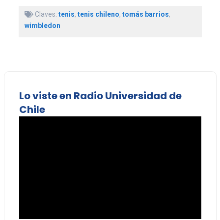
Claves:
tenis
,
tenis chileno
,
tomás barrios
,
wimbledon
Lo viste en Radio Universidad de
Chile